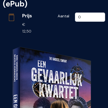
(ePub)
Prijs
Aantal
€
12,50